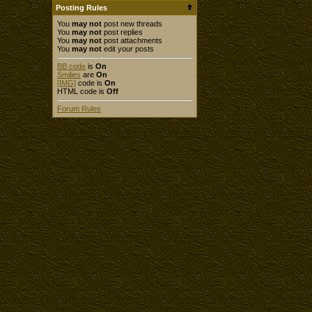
Posting Rules
You
may not
post new threads
You
may not
post replies
You
may not
post attachments
You
may not
edit your posts
BB code
is
On
Smilies
are
On
[IMG]
code is
On
HTML code is
Off
Forum Rules