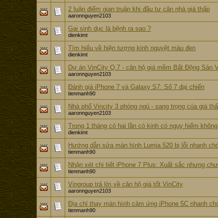
2 luận điểm gian truân khi đầu tư căn nhà giá thấp
aaronnguyen2103
Gai sinh dục là bệnh ra sao ?
dienkimt
Tìm hiểu về hiện tượng kinh nguyệt màu đen
dienkimt
Dự án VinCity Q.7 - căn hộ giá mềm Bất Động Sản V
aaronnguyen2103
Đánh giá iPhone 7 và Galaxy S7: Số 7 đại chiến
tienmanh90
Nhà phố Vincity 3 phòng ngủ - sang trọng của giá th
aaronnguyen2103
Trong 1 tháng có hai lần có kinh có nguy hiểm không
dienkimt
Hướng dẫn sửa màn hình Lumia 520 bị lỗi nhanh chó
tienmanh90
Nhận xét chi tiết iPhone 7 Plus: Xuất sắc nhưng ch
tienmanh90
Vingroup trả lời về căn hộ giá tốt VinCity
aaronnguyen2103
Địa chỉ thay màn hình cảm ứng iPhone 5C nhanh chón
tienmanh90