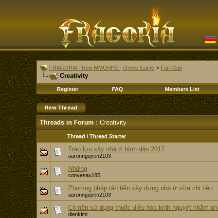
FRAGORIA - New MMORPG | Online Game
>
Fan Club
Creativity
Register
FAQ
Members List
Threads in Forum
: Creativity
Thread
/
Thread Starter
Trào lưu xây nhà ở bình dân 2017
aaronnguyen2103
Những
convesau185
Phương pháp tân tiến xây dựng nhà ở vừa chi tiêu
aaronnguyen2103
Có nên sử dụng thuốc điều hòa kinh nguyệt nhằm ph
dienkimt