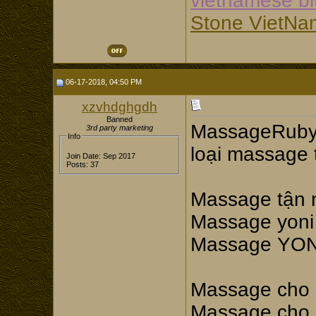
vietnamese b
Stone VietNa
06-17-2018, 04:50 PM
xzvhdghgdh
Banned
MassageRuby.
3rd party marketing
Info
loại massage
Join Date: Sep 2017
Posts: 37
Massage tận 
Massage yoni 
Massage YON
Massage cho 
Massage cho 