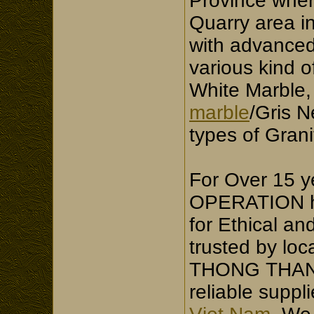
Province wher
Quarry area i
with advanced
various kind 
White Marble
marble
/Gris 
types of Grani
For Over 15
OPERATION ha
for Ethical an
trusted by loc
THONG THANG
reliable suppli