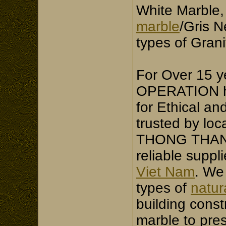
White Marble
marble
/Gris 
types of Grani
For Over 15
OPERATION ha
for Ethical an
trusted by loc
THONG THANG
reliable suppli
Viet Nam
. We
types of
natur
building const
marble to pre