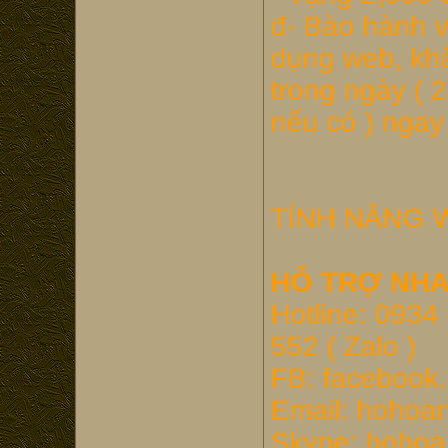
đ- Bào hành v
dụng web, khắ
trong ngày ( 2
nếu có ) ngay 
TÍNH NĂNG 
HỖ TRỢ NHA
Hotline: 0934 
552 ( Zalo )
FB: faceboo
Email: hohoa
Skype: hoho