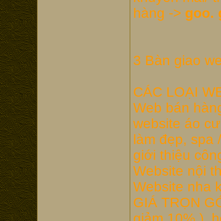
hàng ->
goo. 
3 Bàn giao we
CÁC LOẠI WE
Web bán hàng/
website áo cướ
làm đẹp, spa /
giới thiệu côn
Website nội t
Website nha k
GIÁ TRỌN GÓI:
giảm 10% ), h