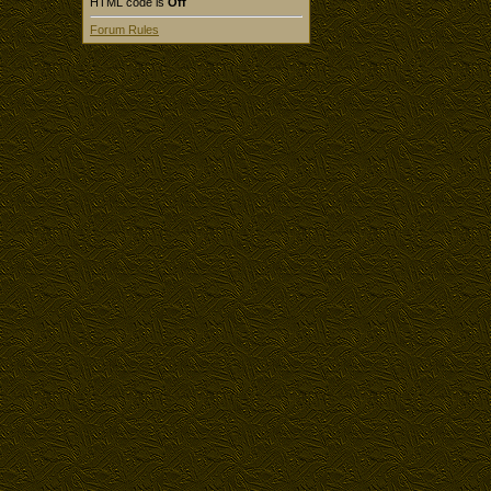
HTML code is
Off
Forum Rules