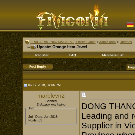
FRAGORIA - New MMORPG | Online Game
>
Admin area
>
Updates
Update: Orange Item Jewel
Register
FAQ
Members List
Page
06-17-2018, 04:06 PM
marblevn2
Banned
DONG THANG 
3rd party marketing
Info
Leading and r
Join Date: Jun 2018
Posts: 63
Supplier in V