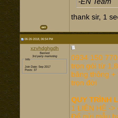
-EN Team
thank sir, 1 s
06-26-2018, 06:54 PM
xzvhdghgdh
Banned
0934 150 770
3rd party marketing
Info
trọn gói từ 1,
Join Date: Sep 2017
Posts: 37
băng thông + 
trọn đời
QUY TRÌNH 
1 LIÊN HỆ ->
Để gửi mẫu bá