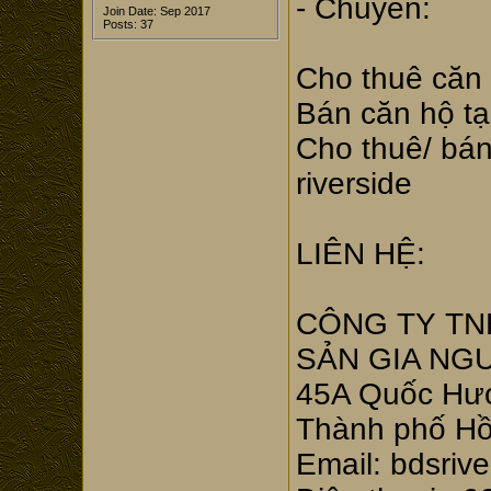
- Chuyên:
Join Date: Sep 2017
Posts: 37
Cho thuê căn 
Bán căn hộ tạ
Cho thuê/ bá
riverside
LIÊN HỆ:
CÔNG TY TN
SẢN GIA NG
45A Quốc Hươ
Thành phố Hồ
Email: bdsriv