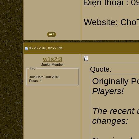
Điện thoại : 
Website: Ch
06-26-2018, 02:27 PM
w1s2t3
Junior Member
Quote:
Info
Join Date: Jun 2018
Originally 
Posts: 4
Players!
The recent 
changes: