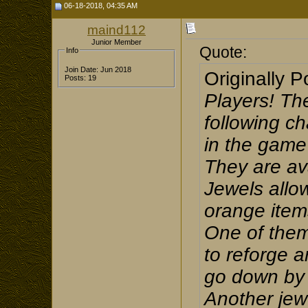
06-18-2018, 04:35 AM
maind112
Junior Member
Quote:
Info
Join Date: Jun 2018
Originally 
Posts: 19
Players! Th
following c
in the game 
They are av
Jewels allow
orange items
One of them
to reforge an
go down by 
Another jewe