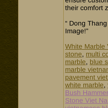
ensure custom
their comfort 
“ Dong Thang
Image!”
White Marble
stone
,
multi c
marble
,
blue 
marble vietn
pavement vie
white marble
,
Bush Hammer
Stone Viet N