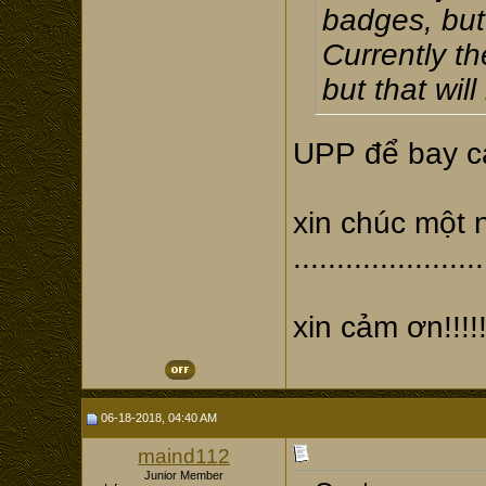
badges, but 
Currently th
but that wil
UPP để bay c
xin chúc một 
......................
xin cảm ơn!!!!!!!!
06-18-2018, 04:40 AM
maind112
Junior Member