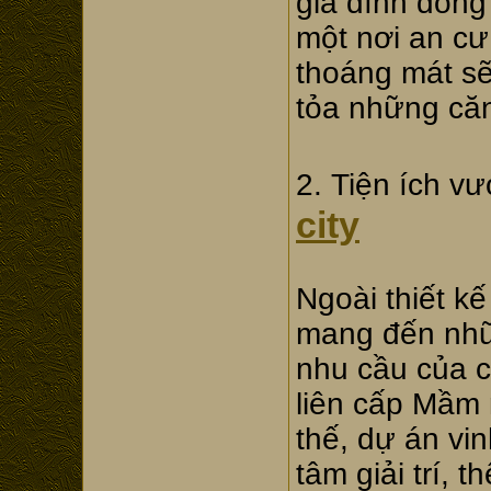
gia đình đông
một nơi an cư
thoáng mát sẽ
tỏa những căn
2. Tiện ích vư
city
Ngoài thiết k
mang đến nhữn
nhu cầu của c
liên cấp Mầm 
thế, dự án vi
tâm giải trí, 