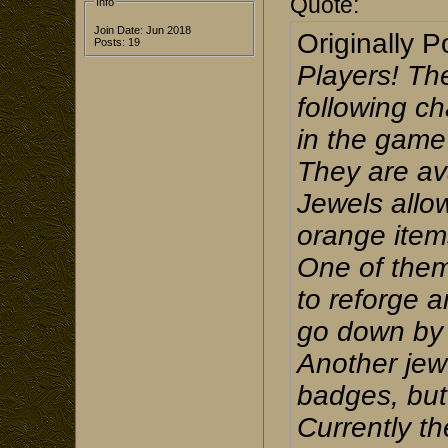
Quote:
Info
Join Date: Jun 2018
Originally 
Posts: 19
Players! Th
following c
in the game 
They are av
Jewels allow
orange items
One of them
to reforge an
go down by 
Another jewe
badges, but 
Currently th