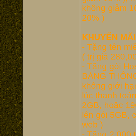
không giảm 10
20% )
KHUYẾN MÃI
- Tặng tên mi
( trị giá 280,0
- Tặng gói 
BĂNG THÔNG tố
không giới hạn
lúc thanh toá
2GB, hoặc 19
lên gói 5GB, 
web )
- Tặng 2,000 t