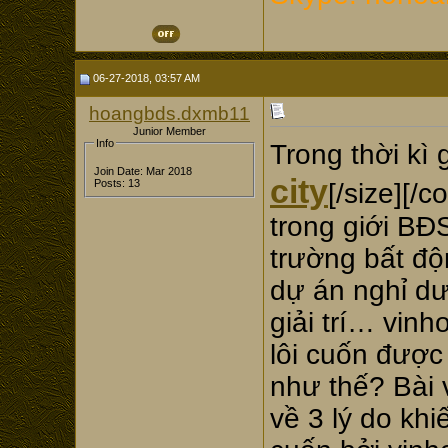
06-27-2018, 03:57 AM
hoangbds.dxmb11
Junior Member
Info
Trong thời kì
Join Date: Mar 2018
city
Posts: 13
[/size][/
trong giới BĐS
trường bất độ
dự án nghỉ dư
giải trí… vin
lôi cuốn được
như thế? Bài 
về 3 lý do khi