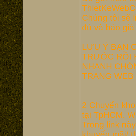
ThietKeWebC
Chúng tôi sẽ l
đủ và báo giá
LƯU Ý BẠN 
TRƯỚC RỒI 
NHANH CHÓN
TRANG WEB 
2 Chuyển khoả
tại TpHCM. We
Trong link này
khuyến mãi/ th