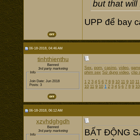
but that wil
UPP để bay cao 
06-18-2018, 04:46 AM
tinhthienthu
Banned
Sex
,
porn
,
casino
,
video
,
gam
3rd party marketing
phim
sex
Sử dụng video
,
clip
Info
Join Date: Jun 2018
1
2
3
4
5
6
7
8
9
10
11
9
10
11
Posts: 3
10
11
9
10
1
2
3
4
5
6
7
8
9
10
06-18-2018, 06:12 AM
xzvhdghgdh
Banned
BẤT ĐỘNG SẢ
3rd party marketing
Info