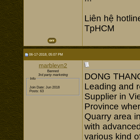
Liên hệ hotlin
TpHCM
06-17-2018, 05:07 PM
marblevn2
Banned
DONG THANG 
3rd party marketing
Info
Leading and r
Join Date: Jun 2018
Posts: 63
Supplier in V
Province wher
Quarry area i
with advanced
various kind 