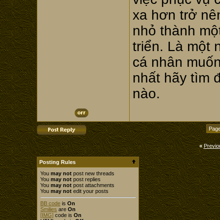
xa hơn trở nê
nhỏ thành một
triển. Là một 
cá nhân muốn
nhất hãy tìm đ
nào.
Page
«
Previo
Posting Rules
You
may not
post new threads
You
may not
post replies
You
may not
post attachments
You
may not
edit your posts
BB code
is
On
Smilies
are
On
[IMG]
code is
On