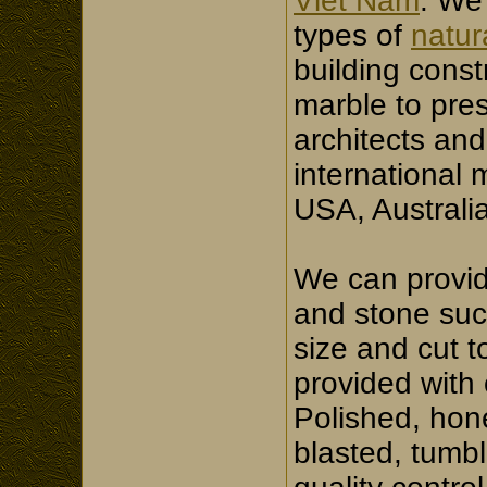
Viet Nam
. We
types of
natur
building const
marble to pre
architects and
international
USA, Australia
We can provid
and stone su
size and cut 
provided with 
Polished, hon
blasted, tumb