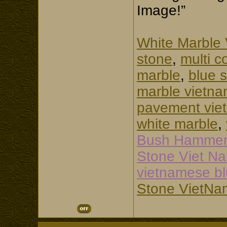
Image!”
White Marble
stone
,
multi c
marble
,
blue 
marble vietn
pavement vie
white marble
,
Bush Hammer
Stone Viet N
vietnamese b
Stone VietNa