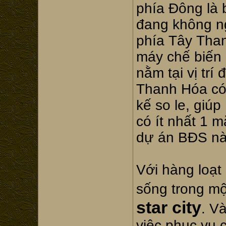
phía Đông là 
đang không n
phía Tây Than
máy chế biến 
nằm tại vị trí
Thanh Hóa có 
kế so le, giú
có ít nhất 1 
dự án BĐS nà
Với hàng loạt 
sống trong m
star city
. V
việc phục vụ 