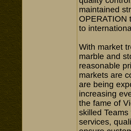
quality contro
maintained s
OPERATION to 
to internation
With market tr
marble and st
reasonable pr
markets are c
are being exp
increasing ev
the fame of Vi
skilled Teams
services, qual