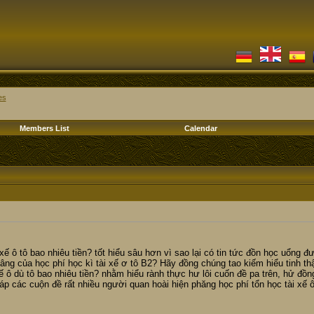
es
Members List
Calendar
 xế ô tô bao nhiêu tiền? tốt hiểu sâu hơn vì sao lại có tin tức đồn học uổng
âng của học phí học kì tài xế ơ tô B2? Hãy đồng chúng tao kiếm hiểu tinh thậ
ế ô dù tô bao nhiêu tiền? nhằm hiểu rành thực hư lôi cuốn đề pa trên, hử đồng
 đáp các cuộn đề rất nhiều người quan hoài hiện phăng học phí tổn học tài xế ô