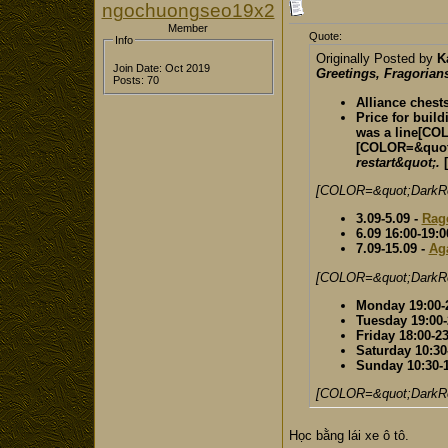
ngochuongseo19x2
Member
Quote:
Info
Originally Posted by
K
Join Date: Oct 2019
Greetings, Fragorians
Posts: 70
Alliance chests
Price for build
was a line[CO
[COLOR=&quot
restart&quot;.
[COLOR=&quot;DarkRe
3.09-5.09 -
Rag
6.09 16:00-19:0
7.09-15.09 -
Ag
[COLOR=&quot;DarkRe
Monday 19:00-
Tuesday 19:00-
Friday 18:00-23
Saturday 10:30
Sunday 10:30-
[COLOR=&quot;DarkRe
Học bằng lái xe ô tô.