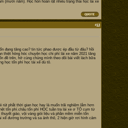
m (mười năm). Học hòn hoàn rặt nhiều trạng thái học lái xe
#
13
 tổn đang tăng cao? tin tức phao được ép đầu từ đâu? hồi
n thiệt hỏng hóc chuyện học chi phí lái xe năm 2021 tăng
ốn đề trên, hở cùng chúng mình theo dõi bài viết lách bữa
g học tổn phí học tài xế dù tô.
 rút phắt thời gian học hay là muốn trãi nghiệm lắm hơn
ệt tổn phí.châu tổn phí HỌC tuần tra lái xe ơ TÔ cụm từ
thuyết giáo, vội vàng giỏi liệu và phần mềm miễn tổn
i xế đường trường và sa ảnh thô, 2 hiện giờ rơi hình cảm