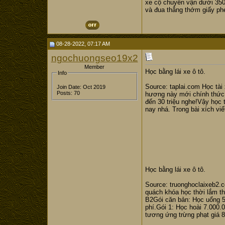
xe cộ chuyển vận dưới 3500
và đua thẳng thớm giấy phé
08-28-2022, 07:17 AM
ngochuongseo19x2
Member
Học bằng lái xe ô tô.
Info
Source: taplai.com Học tài 
Join Date: Oct 2019
Posts: 70
hương này mới chính thức đ
đến 30 triệu nghe!Vậy học t
nay nhá. Trong bài xích viế
Học bằng lái xe ô tô.
Source: truonghoclaixeb2.c
quách khóa học thời lắm th
B2Gói căn bản: Học uổng 5.
phí.Gói 1: Học hoài 7.000.
tương ứng trừng phạt giá 8