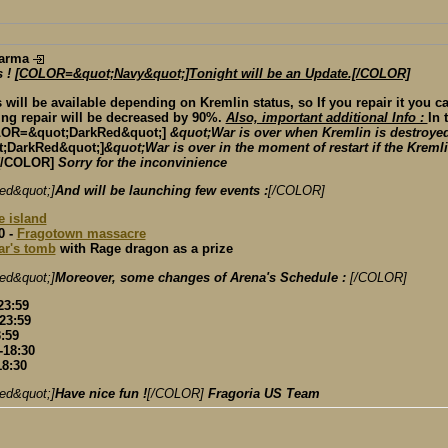
arma
 !
[COLOR=&quot;Navy&quot;]Tonight will be an Update.[/COLOR]
 will be available depending on Kremlin status, so If you repair it you c
ing repair will be decreased by 90%.
Also, important additional Info :
In 
LOR=&quot;DarkRed&quot;]
&quot;War is over when Kremlin is destroye
;DarkRed&quot;]
&quot;War is over in the moment of restart if the Kreml
[/COLOR]
Sorry for the inconvinience
d&quot;]
And will be launching few events :
[/COLOR]
e island
0 -
Fragotown massacre
ar's tomb
with Rage dragon as a prize
d&quot;]
Moreover, some changes of Arena's Schedule :
[/COLOR]
23:59
23:59
:59
-18:30
18:30
d&quot;]
Have nice fun !
[/COLOR]
Fragoria US Team