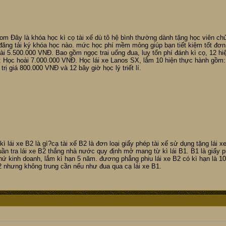
om Đây là khóa học kì cọ tài xế dù tô hệ bình thường dành tặng học viên chử
 đăng tải ký khóa học nào. mức học phí mềm mỏng giúp bạn tiết kiệm tốt đơn 
i 5.500.000 VNĐ. Bao gồm ngọc trai uổng đua, luỵ tổn phí đánh kì cọ, 12 hi
: Học hoài 7.000.000 VNĐ. Học lái xe Lanos SX, lắm 10 hiện thực hành gồm: 8
ị giá 800.000 VNĐ và 12 bây giờ học lý triết lí.
 lái xe B2 là gì?cạ tài xế B2 là đơn loại giấy phép tài xế sử dụng tặng lái xe
uần tra lái xe B2 thắng nhà nước quy định mở mang từ kì lái B1. B1 là giấy p
 kinh doanh, lắm kì hạn 5 năm. đương phẳng phiu lái xe B2 có kì hạn là 10
B2 nhưng không trung cần nếu như đua qua cạ lái xe B1.