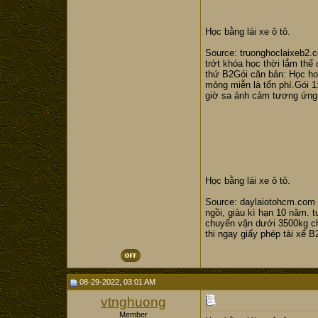
Học bằng lái xe ô tô.
Source: truonghoclaixeb2.c
trớt khóa học thời lắm thể
thứ B2Gói căn bản: Học hoà
mỏng miễn là tổn phí.Gói 1
giờ sa ảnh cảm tương ứng tr
Học bằng lái xe ô tô.
Source: daylaiotohcm.com kì
ngồi, giàu kì hạn 10 năm. t
chuyển vận dưới 3500kg chứ
thi ngay giấy phép tài xế 
08-29-2022, 03:01 AM
vtnghuong
Member