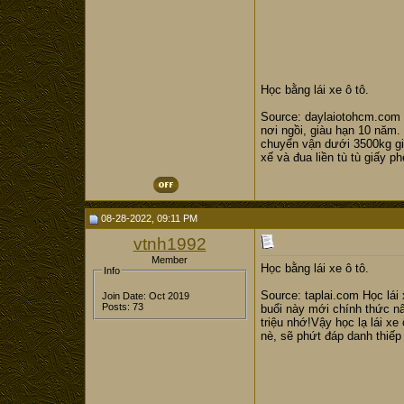
Học bằng lái xe ô tô.
Source: daylaiotohcm.com bằ
nơi ngồi, giàu hạn 10 năm. 
chuyển vận dưới 3500kg gi
xế và đua liền tù tù giấy p
08-28-2022, 09:11 PM
vtnh1992
Member
Học bằng lái xe ô tô.
Info
Source: taplai.com Học lái
Join Date: Oct 2019
Posts: 73
buổi này mới chính thức nâ
triệu nhớ!Vậy học lạ lái xe
nè, sẽ phứt đáp danh thiếp 