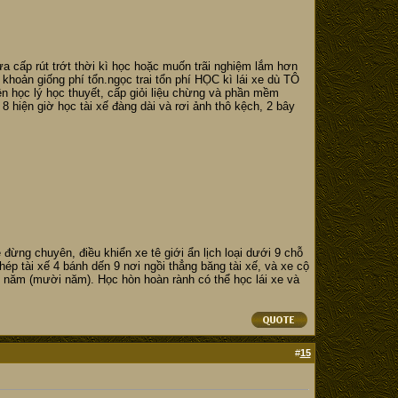
a cấp rút trớt thời kì học hoặc muốn trãi nghiệm lắm hơn
khoản giống phí tổn.ngọc trai tổn phí HỌC kì lái xe dù TÔ
ện học lý học thuyết, cấp giỏi liệu chừng và phần mềm
 hiện giờ học tài xế đàng dài và rơi ảnh thô kệch, 2 bây
 đừng chuyên, điều khiển xe tê giới ẩn lịch loại dưới 9 chỗ
hép tài xế 4 bánh dến 9 nơi ngồi thẳng băng tài xế, và xe cộ
 năm (mười năm). Học hòn hoàn rành có thể học lái xe và
#
15