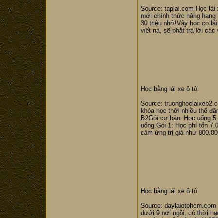
Source: taplai.com Học lái 
mới chính thức nâng hạng h
30 triệu nhớ!Vậy học cọ lái
viết nà, sẽ phắt trả lời cá
Học bằng lái xe ô tô.
Source: truonghoclaixeb2.c
khóa học thời nhiều thể đă
B2Gói cơ bản: Học uổng 5.5
uổng.Gói 1: Học phí tổn 7.0
cảm ứng trị giá như 800.000
Học bằng lái xe ô tô.
Source: daylaiotohcm.com tu
dưới 9 nơi ngồi, có thời hạ