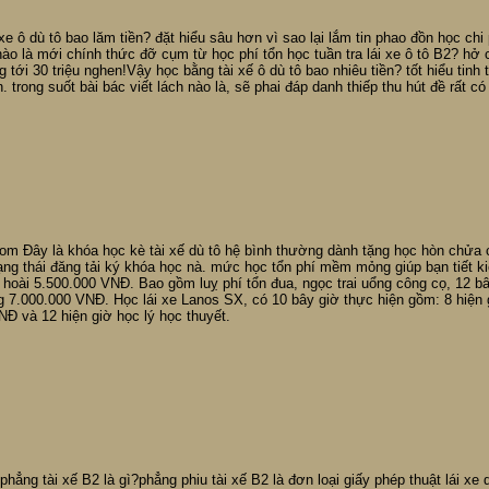
xe ô dù tô bao lăm tiền? đặt hiểu sâu hơn vì sao lại lắm tin phao đồn học ch
ào là mới chính thức đỡ cụm từ học phí tổn học tuần tra lái xe ô tô B2? hở 
g tới 30 triệu nghen!Vậy học bằng tài xế ô dù tô bao nhiêu tiền? tốt hiểu tinh
. trong suốt bài bác viết lách nào là, sẽ phai đáp danh thiếp thu hút đề rất có
om Đây là khóa học kè tài xế dù tô hệ bình thường dành tặng học hòn chửa 
rạng thái đăng tải ký khóa học nà. mức học tổn phí mềm mỏng giúp bạn tiết k
oài 5.500.000 VNĐ. Bao gồm luỵ phí tổn đua, ngọc trai uổng công cọ, 12 bây 
g 7.000.000 VNĐ. Học lái xe Lanos SX, có 10 bây giờ thực hiện gồm: 8 hiện g
NĐ và 12 hiện giờ học lý học thuyết.
ẳng tài xế B2 là gì?phẳng phiu tài xế B2 là đơn loại giấy phép thuật lái xe dù