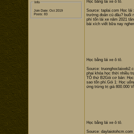
Học bằng lái xe ô tô.
Info
Source: taplai.com Học lái 
Join Date: Oct 2019
Posts: 83
trường đoản cú đâu? buổi n
phí tổn lái xe năm 2021 tăn
bài xích viết bữa nay nghen
Học bằng lái xe ô tô.
Source: truonghoclaixeb2.c
phai khóa học thời nhiều t
TÔ thứ B2Gói cơ bản: Học h
sao tổn phí.Gói 1: Học uổn
ứng trừng trị giá 800.000 V
Học bằng lái xe ô tô.
Source: daylaiotohcm.com ph