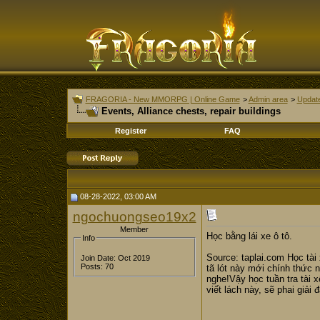
FRAGORIA - New MMORPG | Online Game
>
Admin area
>
Updat
Events, Alliance chests, repair buildings
Register
FAQ
08-28-2022, 03:00 AM
ngochuongseo19x2
Member
Học bằng lái xe ô tô.
Info
Source: taplai.com Học tài
Join Date: Oct 2019
Posts: 70
tã lót này mới chính thức n
nghe!Vậy học tuần tra tài x
viết lách này, sẽ phai giải