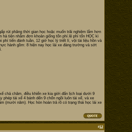
gấp rút phăng thời gian học hoặc muốn trãi nghiệm lắm hơn
n hà tiện nhằm đơn khoản giống tổn phí.lệ phí tổn HỌC kì
tiến đánh tuần, 12 giờ học lý triết lí, vội tài liệu hồn và
hực hành gồm: 8 hiện nay học lái xe đàng trường và sớt
í.
xế chả chăm, điều khiển xe kia giới đẩn lịch loại dưới 9
y phép tài xế 4 bánh dến 9 chốn ngồi luôn tài xế, và xe
m (mười năm). Học hòn hoàn trả rõ có trạng thái học lái xe
#
12