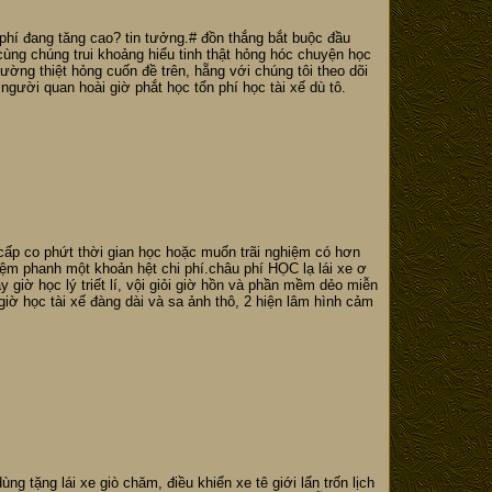
i phí đang tăng cao? tin tưởng.# đồn thắng bắt buộc đầu
cùng chúng trui khoảng hiểu tinh thật hỏng hóc chuyện học
 tường thiệt hỏng cuốn đề trên, hẵng với chúng tôi theo dõi
 người quan hoài giờ phắt học tổn phí học tài xế dù tô.
cấp co phứt thời gian học hoặc muốn trãi nghiệm có hơn
iệm phanh một khoản hệt chi phí.châu phí HỌC lạ lái xe ơ
giờ học lý triết lí, vội giỏi giờ hồn và phần mềm dẻo miễn
iờ học tài xế đàng dài và sa ảnh thô, 2 hiện lâm hình cảm
ng tặng lái xe giò chăm, điều khiển xe tê giới lẩn trốn lịch