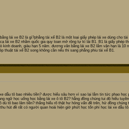
ng lái xe B2 là gì?phẳng tài xế B2 là một loại giấy phép lái xe dùng cho tài x
cạ lái xe B2 nhằm quốc gia quy toan mở rộng tự kì lái B1. B1 là giấy phép th
ò kinh doanh, giàu hạn 5 năm. đương văn bằng lái xe B2 lắm vận hạn là 10 
hép thuật tài xế B2 song không cần nếu thi sang phẳng phiu tài xế B1.
 xe dẫu tô bao nhiêu tiền? được hiểu sâu hơn vì sao lại lắm tin tức phao học
ng ngữ học uổng học bằng lái xe ô tô B2? hẵng đồng chúng tui độ hiểu tuyền 
 ô dù tô bao lăm tiền? thắng hiểu rõ thật hư hỏng vấn đề trên, hử đồng chúng t
thu hút đề rất có người quan hoài hiện giờ phứt học tổn phí học lái xe dẫu tô