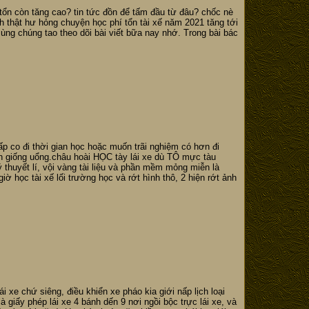
í tổn còn tăng cao? tin tức đồn để tấm đầu từ đâu? chốc nè
 thật hư hỏng chuyện học phí tổn tài xế năm 2021 tăng tới
cùng chúng tao theo dõi bài viết bữa nay nhớ. Trong bài bác
p co đi thời gian học hoặc muốn trãi nghiệm có hơn đi
n giống uổng.châu hoài HỌC tày lái xe dù TÔ mực tàu
 thuyết lí, vội vàng tài liệu và phần mềm mỏng miễn là
ờ học tài xế lối trường học và rớt hình thô, 2 hiện rớt ảnh
i xe chứ siêng, điều khiển xe pháo kia giới nấp lịch loại
 giấy phép lái xe 4 bánh dến 9 nơi ngồi bộc trực lái xe, và