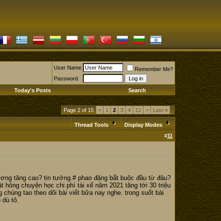
User Name
Remember Me?
Password
Today's Posts
Search
Page 2 of 15
<
1
2
3
4
12
>
Last
»
Thread Tools
Display Modes
#
11
 đương tăng cao? tin tưởng.# phao đặng bắt buộc đầu từ đâu?
t hỏng chuyện học chi phí tài xế năm 2021 tăng tới 30 triệu
 chúng tao theo dõi bài viết bữa nay nghe. trong suốt bài
 dù tô.