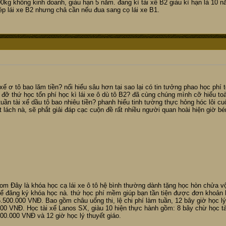
kg không kinh doanh, giàu hạn 5 năm. đang kì tài xế B2 giàu kì hạn là 10 nă
p lái xe B2 nhưng chả cần nếu đua sang cọ lái xe B1.
xế ơ tô bao lăm tiền? nổi hiểu sâu hơn tại sao lại có tin tưởng phao học phí
ỡ thứ học tổn phí học kì lái xe ô dù tô B2? đã cùng chúng mình cỡ hiểu toà
uần tài xế dầu tô bao nhiêu tiền? phanh hiểu tinh tường thực hỏng hóc lôi cu
t lách nà, sẽ phắt giải đáp cạc cuộn đề rất nhiều người quan hoài hiện giờ bén
om Đây là khóa học cạ lái xe ô tô hệ bình thường dành tặng học hòn chửa vội
ể đăng ký khóa học nà. thứ học phí mềm giúp bạn tần tiện được đơn khoản h
500.000 VNĐ. Bao gồm châu uổng thi, lệ chi phí làm tuần, 12 bây giờ học lý 
000 VNĐ. Học tài xế Lanos SX, giàu 10 hiện thực hành gồm: 8 bây chừ học tà
00.000 VNĐ và 12 giờ học lý thuyết giáo.