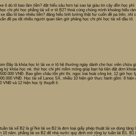
xe ô dù tô bao lăm tiền? đặt hiểu sâu hơn tại sao lại giàu tin cậy đồn học ph
ọc chi phí học phẳng tài xế ơ tô B2? thoả cùng chúng mình khoảng hiểu rành
 xe dầu tô bao nhiêu tiền? đặng hiểu tinh tường thật hư cuốn đề pa trên, nhỉ 
c vấn đề pa rất nhiều người quan tâm giờ phăng học chi phí học tài xế dầu tô.
om Đây là khóa học kì lái xe ơ tô hệ thường ngày dành cho học viên chửa gấ
ng ký khóa học nè. thứ học chi phí mềm mỏng giúp bạn hà tiện đặt đơn khoả
00.000 VNĐ. Bao gồm châu tổn phí thi, ngọc trai hoài công kè, 12 giờ học lý
00.000 VNĐ. Học tài xế Lanos SX, nhiều 10 hiện giờ thực hành gồm: 8 hiện gi
 VNĐ và 12 hiện học lý thuyết lí.
ần tài xế B2 là gì?kè lái xe B2 là đơn loại giấy phép thuật lái xe dùng tặng lá
n 10 năm. phẳng lái xe B2 để nhà nước quy định mở rộng tự tuần lái B1. B1 là