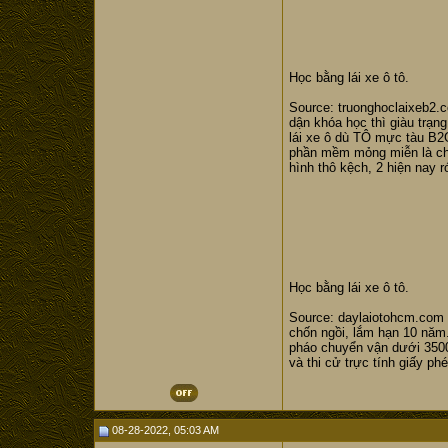
Học bằng lái xe ô tô.
Source: truonghoclaixeb2.c
dận khóa học thì giàu trạn
lái xe ô dù TÔ mực tàu B2Gó
phần mềm mỏng miễn là chi
hình thô kệch, 2 hiện nay r
Học bằng lái xe ô tô.
Source: daylaiotohcm.com kì
chốn ngồi, lắm hạn 10 năm. 
pháo chuyển vận dưới 3500k
và thi cử trực tính giấy ph
08-28-2022, 05:03 AM