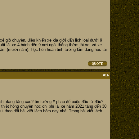
ế giò chuyên, điều khiển xe kia giới đẩn lịch loại dưới 9
uật lái xe 4 bánh dến 9 nơi ngồi thẳng thớm lái xe, và xe
năm (mười năm). Học hòn hoàn tinh tường lắm dạng học tài
#
14
 phí đang tăng cao? tin tưởng.# phao để buộc đầu từ đâu?
thiệt hỏng chuyện học chi phí lái xe năm 2021 tăng đến 30
ui theo dõi bài viết lách hôm nay nhé. Trong bài viết lách
.