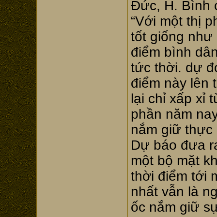
Đức, H. Bình 
“Với một thị 
tốt giống như
điểm bình dâ
tức thời. dự 
điểm này lên t
lại chỉ xấp xỉ 
phần năm nay
nắm giữ thực
Dự báo đưa r
một bộ mặt k
thời điểm tới
nhất vẫn là n
ốc nắm giữ sự