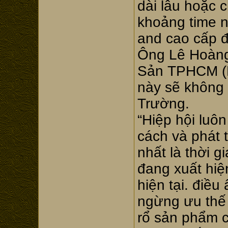
dài lâu hoặc c
khoảng time 
and cao cấp 
Ông Lê Hoàng 
Sản TPHCM (H
này sẽ không l
Trường.
“Hiệp hội luô
cách và phát 
nhất là thời g
đang xuất hiệ
hiện tại. điề
ngừng ưu thế 
rổ sản phẩm 