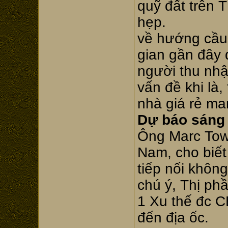
quỹ đất trên 
hẹp.
về hướng cầu,
gian gần đây 
người thu nhậ
vấn đề khi là
nhà giá rẻ ma
Dự báo sáng
Ông Marc Tow
Nam, cho biết
tiếp nối khôn
chú ý, Thị ph
1 Xu thế đc C
đến địa ốc.