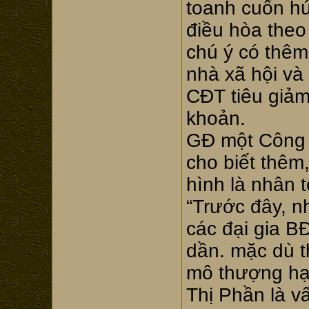
toanh cuốn hú
điều hòa theo
chú ý có thêm
nhà xã hội và
CĐT tiêu giảm
khoản.
GĐ một Công 
cho biết thêm,
hình là nhân t
“Trước đây, n
các đại gia B
dần. mặc dù t
mô thượng hạ
Thị Phần là vấ