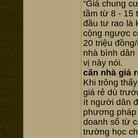
“Giá chung cư
tầm từ 8 - 15 
đầu tư rao là
cộng ngược cộ
20 triệu đồng
nhà bình dân 
vị này nói.
căn nhà giá 
Khi trông thấ
giá rẻ dù trư
ít người dân đ
phương pháp đ
doanh số từ c
trường học c