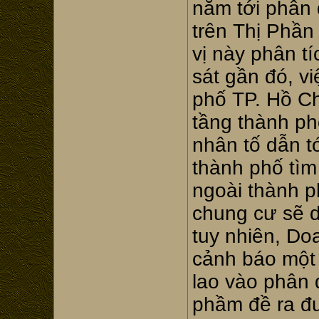
năm tới phân
trên Thị Phần 
vị này phân tí
sát gần đó, vi
phố TP. Hồ Ch
tầng thành ph
nhân tố dẫn tớ
thành phố tìm
ngoài thành 
chung cư sẽ d
tuy nhiên, Do
cảnh báo một 
lao vào phân
phầm đề ra đ