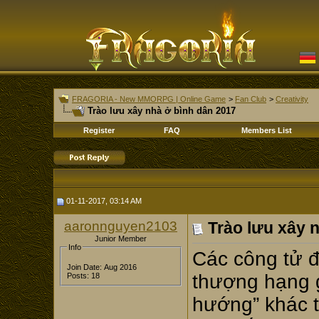
FRAGORIA - New MMORPG | Online Game
>
Fan Club
>
Creativity
Trào lưu xây nhà ở bình dân 2017
Register
FAQ
Members List
01-11-2017, 03:14 AM
aaronnguyen2103
Trào lưu xây 
Junior Member
Info
Các công tử đ
Join Date: Aug 2016
thượng hạng 
Posts: 18
hướng” khác t