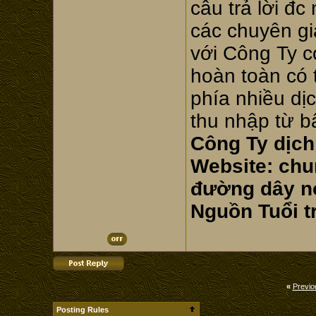
câu trả lời đ
các chuyên gia
với Công Ty có
hoàn toàn có 
phía nhiều dịc
thu nhập từ b
Công Ty dịch
Website: ch
đường dây nó
Nguồn Tuổi t
«
Previo
Posting Rules