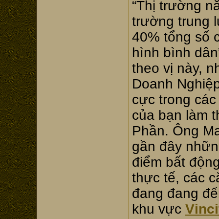
“Thị trường n
trường trung 
40% tổng số c
hình bình dân
theo vị này, 
Doanh Nghiệp 
cực trong các 
của bạn làm t
Phần. Ông Ma
gần đây những
điểm bất động
thực tế, các c
đang đang đến
khu vực
Vinci