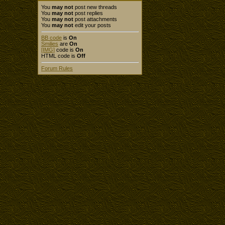
You
may not
post new threads
You
may not
post replies
You
may not
post attachments
You
may not
edit your posts
BB code
is
On
Smilies
are
On
[IMG]
code is
On
HTML code is
Off
Forum Rules