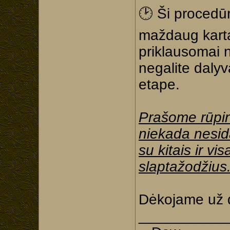
🕑 Ši procedū
maždaug kartą
priklausomai n
negalite dalyv
etape.
Prašome rūpin
niekada nesida
su kitais ir v
slaptažodžius
Dėkojame už 
___________