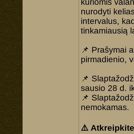
kuriomis valan
nurodyti kelias
intervalus, ka
tinkamiausią l
📌 Prašymai at
pirmadienio, va
📌 Slaptažodž
sausio 28 d. ik
📌 Slaptažodži
nemokamas.
⚠️ Atkreipkit