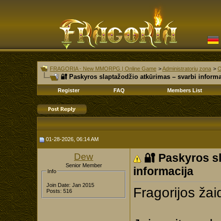
FRAGORIA - New MMORPG | Online Game
>
Administratorių zona
>
O
🔐 Paskyros slaptažodžio atkūrimas – svarbi informa
Register
FAQ
Members List
01-28-2026, 06:14 AM
Dew
🔐 Paskyros s
Senior Member
informacija
Info
Join Date: Jan 2015
Fragorijos žaid
Posts: 516