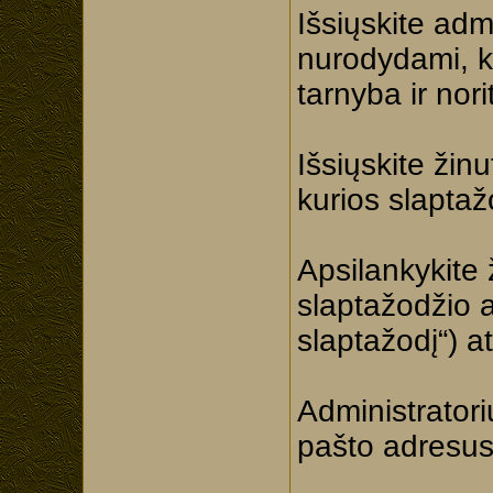
Išsiųskite adm
nurodydami, k
tarnyba ir nori
Išsiųskite žin
kurios slaptažo
Apsilankykite 
slaptažodžio 
slaptažodį“) 
Administratori
pašto adresus