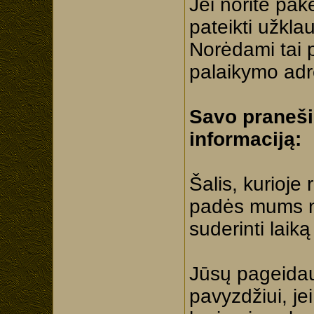
Jei norite pak
pateikti užkl
Norėdami tai pa
palaikymo ad
Savo praneši
informaciją:
Šalis, kurioje
padės mums nu
suderinti laik
Jūsų pageidauj
pavyzdžiui, je