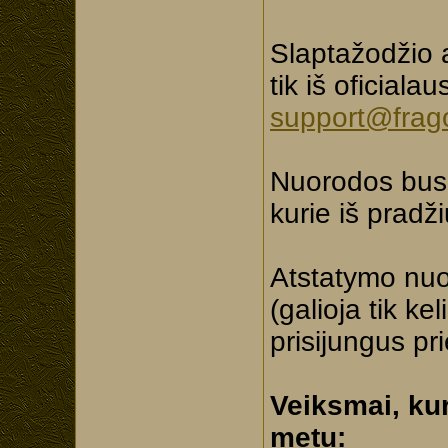
Slaptažodžio 
tik iš oficial
support@frago
Nuorodos bus s
kurie iš pradž
Atstatymo nuor
(galioja tik ke
prisijungus pri
Veiksmai, kur
metu: