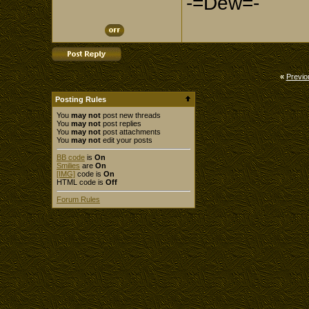
-=Dew=-
«
Previo
Posting Rules
You
may not
post new threads
You
may not
post replies
You
may not
post attachments
You
may not
edit your posts
BB code
is
On
Smilies
are
On
[IMG]
code is
On
HTML code is
Off
Forum Rules