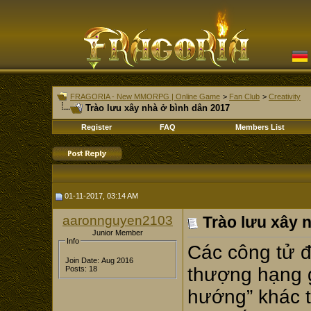
FRAGORIA - New MMORPG | Online Game
>
Fan Club
>
Creativity
Trào lưu xây nhà ở bình dân 2017
Register
FAQ
Members List
01-11-2017, 03:14 AM
aaronnguyen2103
Trào lưu xây 
Junior Member
Info
Các công tử đ
Join Date: Aug 2016
thượng hạng 
Posts: 18
hướng” khác t