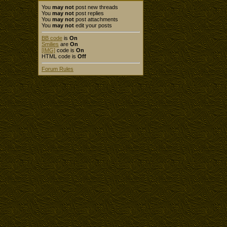
You
may not
post new threads
You
may not
post replies
You
may not
post attachments
You
may not
edit your posts
BB code
is
On
Smilies
are
On
[IMG]
code is
On
HTML code is
Off
Forum Rules