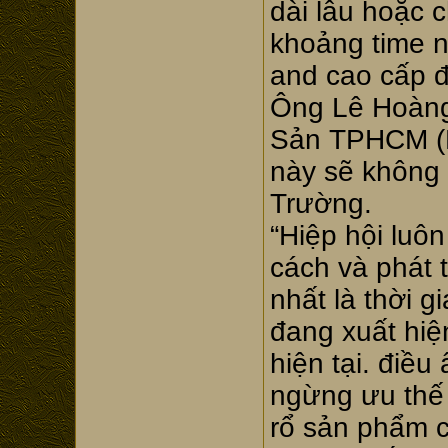
dài lâu hoặc c
khoảng time 
and cao cấp 
Ông Lê Hoàng 
Sản TPHCM (H
này sẽ không l
Trường.
“Hiệp hội luô
cách và phát 
nhất là thời g
đang xuất hiệ
hiện tại. điề
ngừng ưu thế 
rổ sản phẩm 