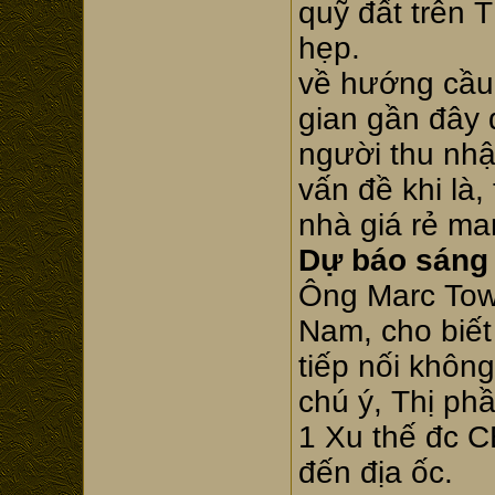
quỹ đất trên 
hẹp.
về hướng cầu,
gian gần đây 
người thu nhậ
vấn đề khi là
nhà giá rẻ ma
Dự báo sáng
Ông Marc Tow
Nam, cho biết
tiếp nối khôn
chú ý, Thị ph
1 Xu thế đc C
đến địa ốc.