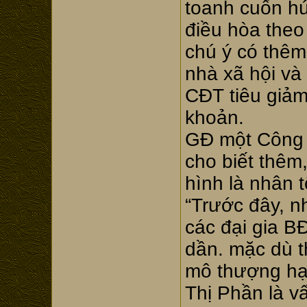
toanh cuốn hú
điều hòa theo
chú ý có thêm
nhà xã hội và
CĐT tiêu giảm
khoản.
GĐ một Công 
cho biết thêm,
hình là nhân t
“Trước đây, n
các đại gia B
dần. mặc dù t
mô thượng hạ
Thị Phần là vấ