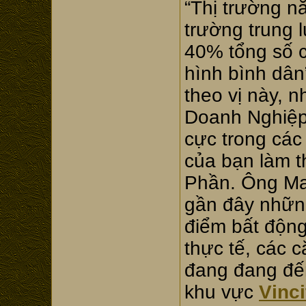
“Thị trường n
trường trung 
40% tổng số c
hình bình dân
theo vị này, 
Doanh Nghiệp 
cực trong các 
của bạn làm t
Phần. Ông Ma
gần đây những
điểm bất động
thực tế, các c
đang đang đến
khu vực
Vinci