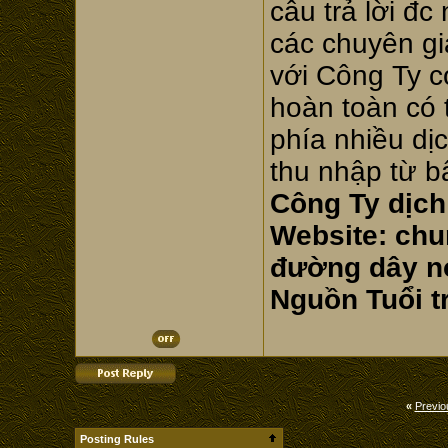
câu trả lời đ
các chuyên gia
với Công Ty có
hoàn toàn có 
phía nhiều dịc
thu nhập từ b
Công Ty dịch
Website: ch
đường dây nó
Nguồn Tuổi t
«
Previo
Posting Rules