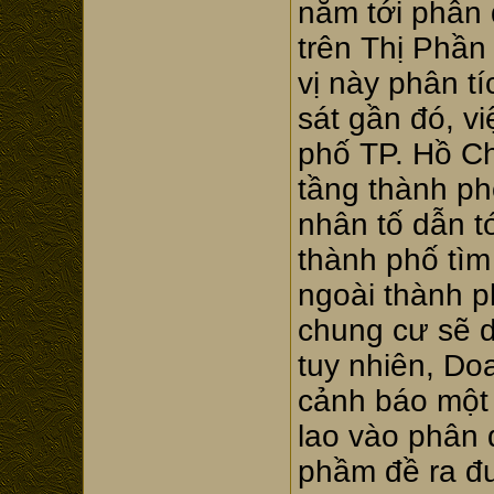
năm tới phân
trên Thị Phần 
vị này phân tí
sát gần đó, vi
phố TP. Hồ Ch
tầng thành ph
nhân tố dẫn tớ
thành phố tìm
ngoài thành 
chung cư sẽ d
tuy nhiên, Do
cảnh báo một 
lao vào phân
phầm đề ra đ