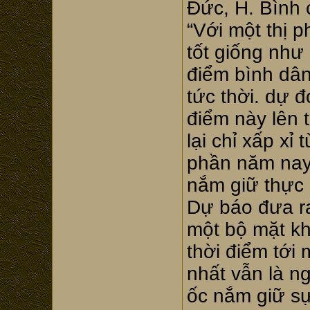
Đức, H. Bình 
“Với một thị 
tốt giống như
điểm bình dâ
tức thời. dự 
điểm này lên t
lại chỉ xấp xỉ 
phần năm nay
nắm giữ thực
Dự báo đưa r
một bộ mặt k
thời điểm tới
nhất vẫn là n
ốc nắm giữ sự