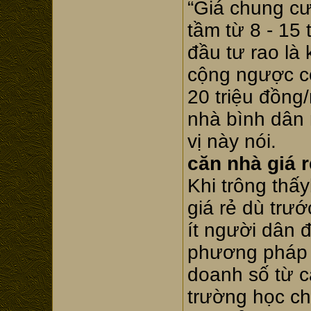
“Giá chung cư
tầm từ 8 - 15 
đầu tư rao là
cộng ngược cộ
20 triệu đồng
nhà bình dân 
vị này nói.
căn nhà giá 
Khi trông thấ
giá rẻ dù trư
ít người dân đ
phương pháp đ
doanh số từ c
trường học c